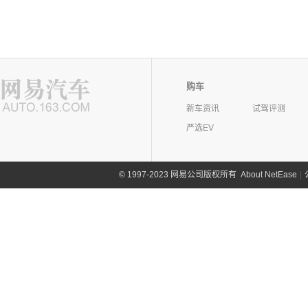
购车
新车资讯
试驾评测
严选EV
©
1997-2023 网易公司版权所有
About NetEase
|