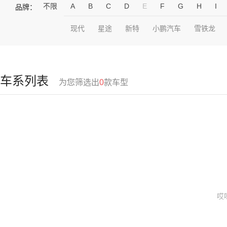
不限
A
B
C
D
E
F
G
H
I
品牌：
现代
星途
新特
小鹏汽车
雪铁龙
车系列表
为您筛选出
0
款车型
哎