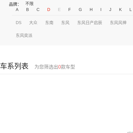
不限
品牌：
A
B
C
D
E
F
G
H
I
J
K
L
DS
大众
东南
东风
东风日产启辰
东风风神
东风奕派
车系列表
为您筛选出
0
款车型