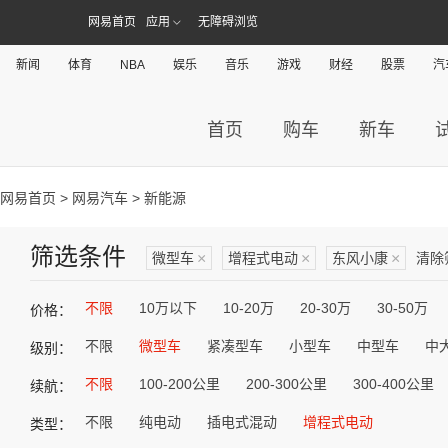
网易首页
应用
无障碍浏览
新闻
体育
NBA
娱乐
音乐
游戏
财经
股票
汽
首页
购车
新车
网易首页
>
网易汽车
> 新能源
筛选条件
微型车
×
增程式电动
×
东风小康
×
清除
不限
10万以下
10-20万
20-30万
30-50万
价格：
不限
微型车
紧凑型车
小型车
中型车
中
级别：
不限
100-200公里
200-300公里
300-400公里
续航：
不限
纯电动
插电式混动
增程式电动
类型：