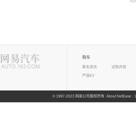
哎
购车
新车资讯
试驾评测
严选EV
©
1997-2023 网易公司版权所有
About NetEase
|