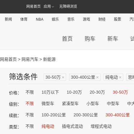
网易首页
应用
无障碍浏览
新闻
体育
NBA
娱乐
音乐
游戏
财经
股票
汽
首页
购车
新车
网易首页
>
网易汽车
> 新能源
筛选条件
30-50万
×
300-400公里
×
纯电动
×
思
不限
10万以下
10-20万
20-30万
30-50万
价格：
不限
微型车
紧凑型车
小型车
中型车
中
级别：
不限
100-200公里
200-300公里
300-400公里
续航：
不限
纯电动
插电式混动
增程式电动
类型：