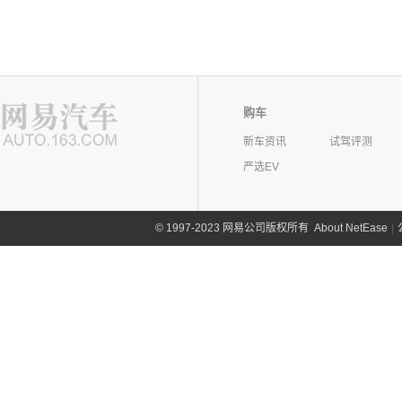
购车
新车资讯
试驾评测
严选EV
©
1997-2023 网易公司版权所有
About NetEase
|