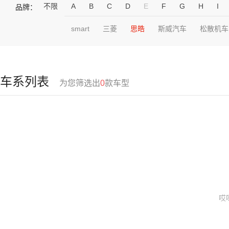
不限
A
B
C
D
E
F
G
H
I
品牌：
smart
三菱
思皓
斯威汽车
松散机车
车系列表
为您筛选出
0
款车型
哎