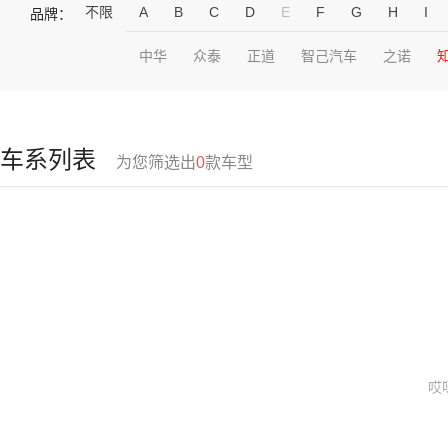
不限
A
B
C
D
E
F
G
H
I
品牌：
中华
众泰
正道
智己汽车
之诺
车系列表
为您筛选出
0
款车型
哎