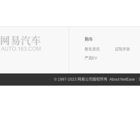
购车
新车资讯
试驾评测
严选EV
©
1997-2023 网易公司版权所有
About NetEase
|