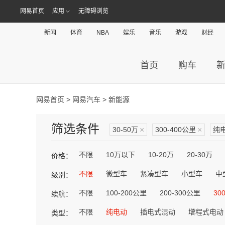
网易首页
应用
无障碍浏览
新闻
体育
NBA
娱乐
音乐
游戏
财经
首页
购车
网易首页
>
网易汽车
> 新能源
筛选条件
30-50万
×
300-400公里
×
纯
不限
10万以下
10-20万
20-30万
价格：
不限
微型车
紧凑型车
小型车
中
级别：
不限
100-200公里
200-300公里
30
续航：
不限
纯电动
插电式混动
增程式电动
类型：