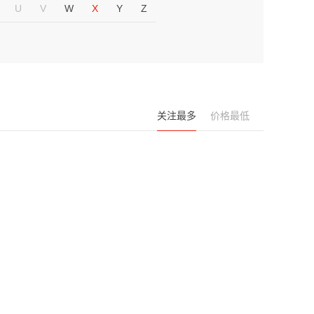
U
V
W
X
Y
Z
关注最多
价格最低