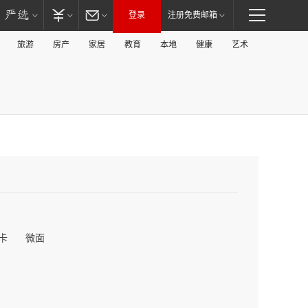
登录
注册免费邮箱
旅游
房产
家居
教育
本地
健康
艺术
卡
微面