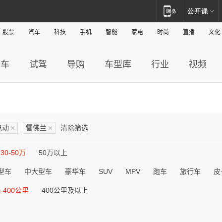
股票
汽车
科技
手机
智能
家电
时尚
直播
文化
新车
试驾
导购
车型库
行业
视频
电动
×
雪佛兰
×
清除筛选
30-50万
50万以上
型车
中大型车
豪华车
SUV
MPV
跑车
旅行车
皮
0-400公里
400公里及以上