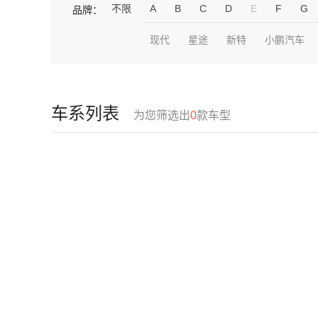
不限
A
B
C
D
E
F
G
品牌：
现代
星途
新特
小鹏汽车
车系列表
为您筛选出
0
款车型