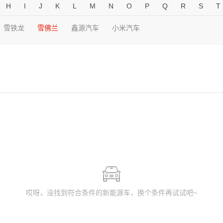
H
I
J
K
L
M
N
O
P
Q
R
S
T
雪铁龙
雪佛兰
鑫源汽车
小米汽车
哎呀，没找到符合条件的新能源车，换个条件再试试吧~