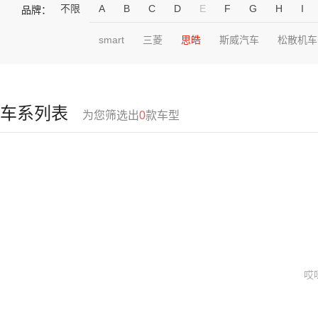
不限
A
B
C
D
E
F
G
H
I
品牌：
smart
三菱
思皓
斯威汽车
松散机车
车系列表
为您筛选出
0
款车型
哎