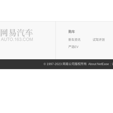
购车
新车资讯
试驾评测
严选EV
©
1997-2023 网易公司版权所有
About NetEase
|