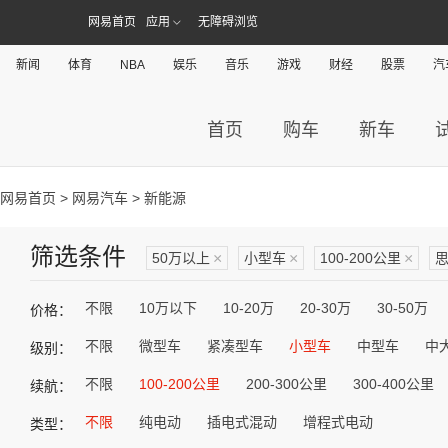
网易首页
应用
无障碍浏览
新闻
体育
NBA
娱乐
音乐
游戏
财经
股票
汽
首页
购车
新车
网易首页
>
网易汽车
> 新能源
筛选条件
50万以上
×
小型车
×
100-200公里
×
不限
10万以下
10-20万
20-30万
30-50万
价格：
不限
微型车
紧凑型车
小型车
中型车
中
级别：
不限
100-200公里
200-300公里
300-400公里
续航：
不限
纯电动
插电式混动
增程式电动
类型：