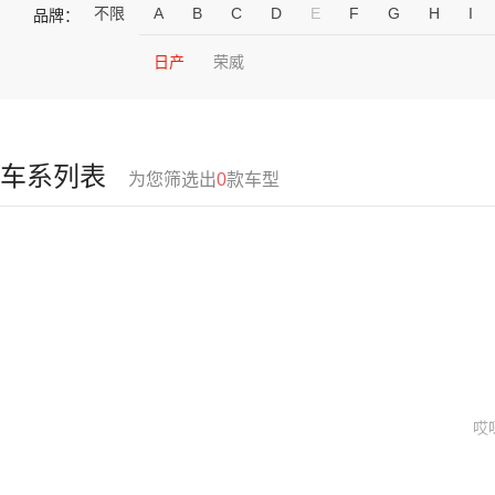
不限
A
B
C
D
E
F
G
H
I
品牌：
日产
荣威
车系列表
为您筛选出
0
款车型
哎