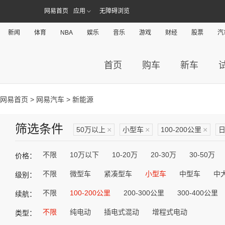
网易首页
应用
无障碍浏览
新闻
体育
NBA
娱乐
音乐
游戏
财经
股票
汽
首页
购车
新车
网易首页
>
网易汽车
> 新能源
筛选条件
50万以上
×
小型车
×
100-200公里
×
不限
10万以下
10-20万
20-30万
30-50万
价格：
不限
微型车
紧凑型车
小型车
中型车
中
级别：
不限
100-200公里
200-300公里
300-400公里
续航：
不限
纯电动
插电式混动
增程式电动
类型：