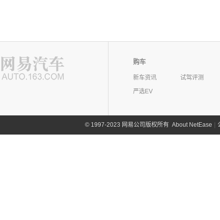
购车
新车资讯
试驾评测
严选EV
©
1997-2023 网易公司版权所有
About NetEase
|