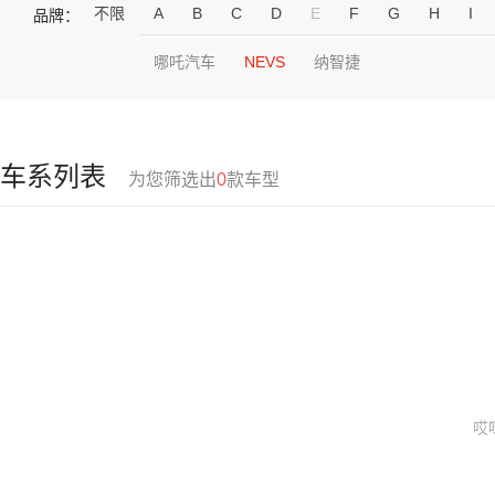
不限
A
B
C
D
E
F
G
H
I
品牌：
哪吒汽车
NEVS
纳智捷
车系列表
为您筛选出
0
款车型
哎