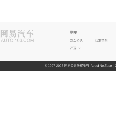
购车
新车资讯
试驾评测
严选EV
©
1997-2023 网易公司版权所有
About NetEase
|