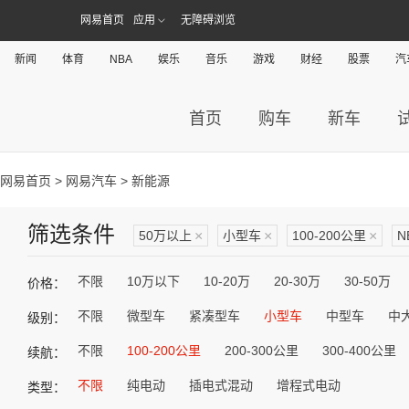
网易首页
应用
无障碍浏览
新闻
体育
NBA
娱乐
音乐
游戏
财经
股票
汽
首页
购车
新车
网易首页
>
网易汽车
> 新能源
筛选条件
50万以上
×
小型车
×
100-200公里
×
N
不限
10万以下
10-20万
20-30万
30-50万
价格：
不限
微型车
紧凑型车
小型车
中型车
中
级别：
不限
100-200公里
200-300公里
300-400公里
续航：
不限
纯电动
插电式混动
增程式电动
类型：