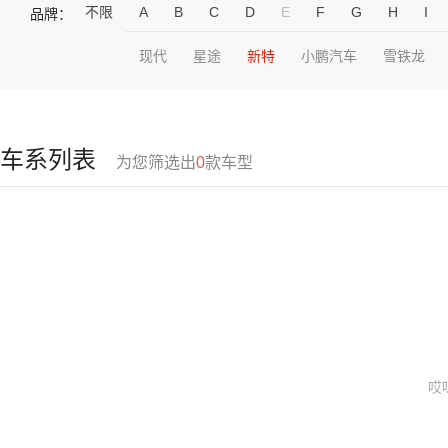
不限
A
B
C
D
E
F
G
H
I
品牌：
现代
星途
新特
小鹏汽车
雪铁龙
车系列表
为您筛选出
0
款车型
哎