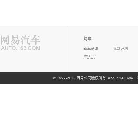
购车
新车资讯
试驾评测
严选EV
©
1997-2023 网易公司版权所有
About NetEase
|