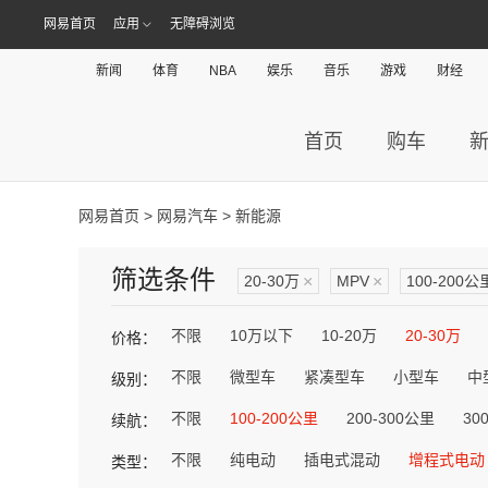
网易首页
应用
无障碍浏览
新闻
体育
NBA
娱乐
音乐
游戏
财经
首页
购车
网易首页
>
网易汽车
> 新能源
筛选条件
20-30万
×
MPV
×
100-200公
不限
10万以下
10-20万
20-30万
价格：
不限
微型车
紧凑型车
小型车
中
级别：
不限
100-200公里
200-300公里
30
续航：
不限
纯电动
插电式混动
增程式电动
类型：