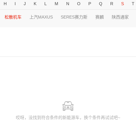
H
I
J
K
L
M
N
O
P
Q
R
S
T
松散机车
上汽MAXUS
SERES赛力斯
赛麟
陕西通家
哎呀，没找到符合条件的新能源车，换个条件再试试吧~