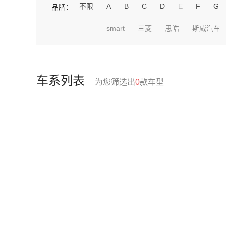
不限
A
B
C
D
E
F
G
品牌：
smart
三菱
思皓
斯威汽车
车系列表
为您筛选出
0
款车型