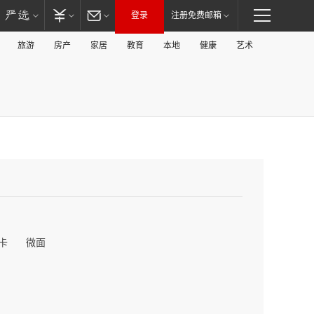
登录
注册免费邮箱
旅游
房产
家居
教育
本地
健康
艺术
卡
微面