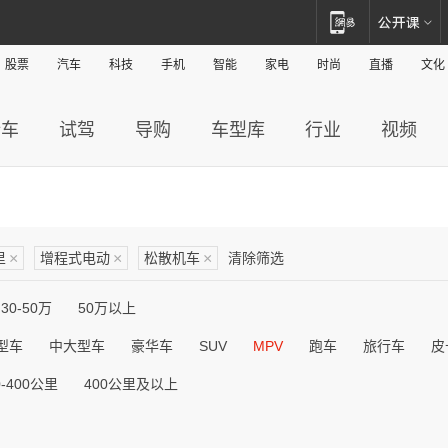
股票
汽车
科技
手机
智能
家电
时尚
直播
文化
新车
试驾
导购
车型库
行业
视频
里
×
增程式电动
×
松散机车
×
清除筛选
30-50万
50万以上
型车
中大型车
豪华车
SUV
MPV
跑车
旅行车
皮
0-400公里
400公里及以上