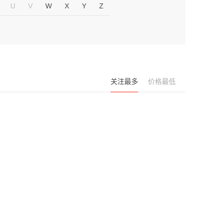
U
V
W
X
Y
Z
关注最多
价格最低