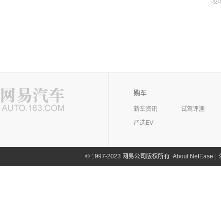
哎
购车
新车资讯
试驾评测
严选EV
©
1997-2023 网易公司版权所有
About NetEase
|