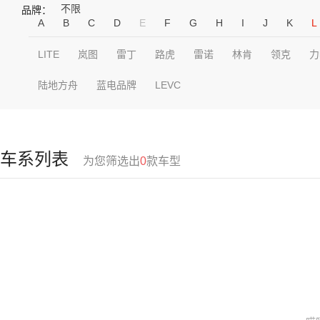
不限
品牌：
A
B
C
D
E
F
G
H
I
J
K
L
LITE
岚图
雷丁
路虎
雷诺
林肯
领克
力
陆地方舟
蓝电品牌
LEVC
车系列表
为您筛选出
0
款车型