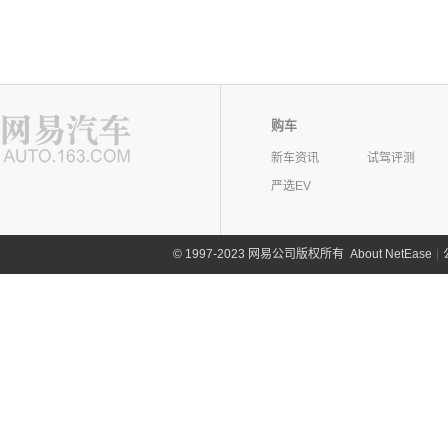
购车
新车资讯
试驾评测
严选EV
©
1997-2023 网易公司版权所有
About NetEase
|