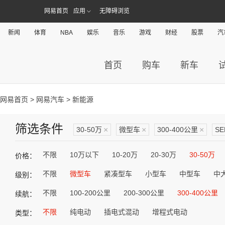
网易首页
应用
无障碍浏览
新闻
体育
NBA
娱乐
音乐
游戏
财经
股票
汽
首页
购车
新车
网易首页
>
网易汽车
> 新能源
筛选条件
30-50万
×
微型车
×
300-400公里
×
S
不限
10万以下
10-20万
20-30万
30-50万
价格：
不限
微型车
紧凑型车
小型车
中型车
中
级别：
不限
100-200公里
200-300公里
300-400公里
续航：
不限
纯电动
插电式混动
增程式电动
类型：