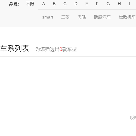
不限
A
B
C
D
E
F
G
H
I
品牌：
smart
三菱
思皓
斯威汽车
松散机车
车系列表
为您筛选出
0
款车型
哎