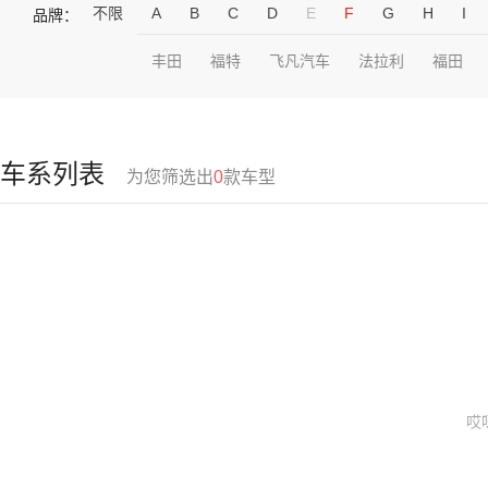
不限
A
B
C
D
E
F
G
H
I
品牌：
丰田
福特
飞凡汽车
法拉利
福田
车系列表
为您筛选出
0
款车型
哎