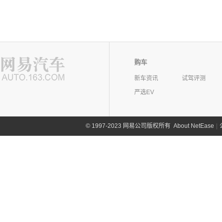
购车
新车资讯
试驾评测
严选EV
©
1997-2023 网易公司版权所有
About NetEase
|