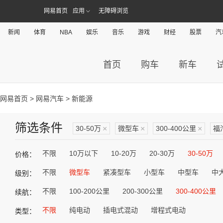
网易首页
应用
无障碍浏览
新闻
体育
NBA
娱乐
音乐
游戏
财经
股票
汽
首页
购车
新车
网易首页
>
网易汽车
> 新能源
筛选条件
30-50万
×
微型车
×
300-400公里
×
福
不限
10万以下
10-20万
20-30万
30-50万
价格：
不限
微型车
紧凑型车
小型车
中型车
中
级别：
不限
100-200公里
200-300公里
300-400公里
续航：
不限
纯电动
插电式混动
增程式电动
类型：