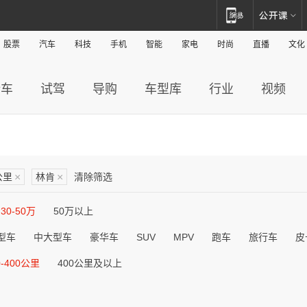
股票
汽车
科技
手机
智能
家电
时尚
直播
文化
新车
试驾
导购
车型库
行业
视频
公里
×
林肯
×
清除筛选
30-50万
50万以上
型车
中大型车
豪华车
SUV
MPV
跑车
旅行车
皮
0-400公里
400公里及以上