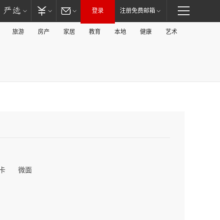
登录
注册免费邮箱
旅游
房产
家居
教育
本地
健康
艺术
卡
微面