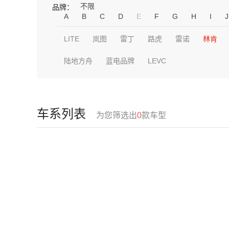
不限
品牌：
A
B
C
D
E
F
G
H
I
J
LITE
岚图
雷丁
路虎
雷诺
林肯
陆地方舟
蓝电品牌
LEVC
车系列表
为您筛选出
0
款车型