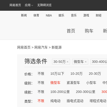
网易首页
应用
无障碍浏览
新闻
体育
NBA
娱乐
音乐
游戏
财经
首页
购车
网易首页
>
网易汽车
> 新能源
筛选条件
30-50万
×
微型车
×
300-400
不限
10万以下
10-20万
20-30万
价格：
不限
微型车
紧凑型车
小型车
中
级别：
不限
100-200公里
200-300公里
30
续航：
不限
纯电动
插电式混动
增程式电动
类型：