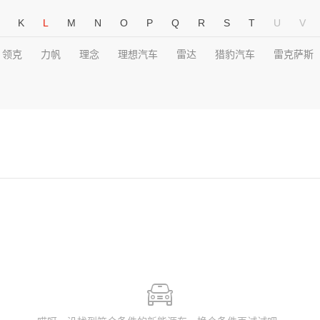
K
L
M
N
O
P
Q
R
S
T
U
V
领克
力帆
理念
理想汽车
雷达
猎豹汽车
雷克萨斯