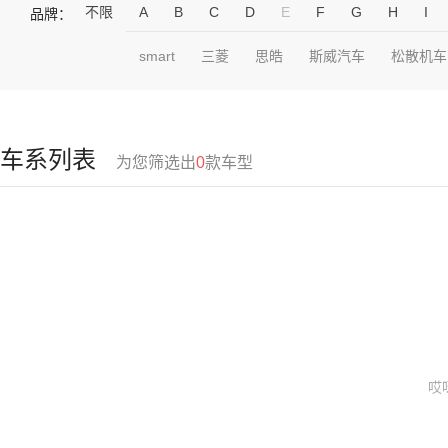
不限
A
B
C
D
E
F
G
H
I
品牌：
smart
三菱
思皓
斯威汽车
松散机车
车系列表
为您筛选出
0
款车型
哎