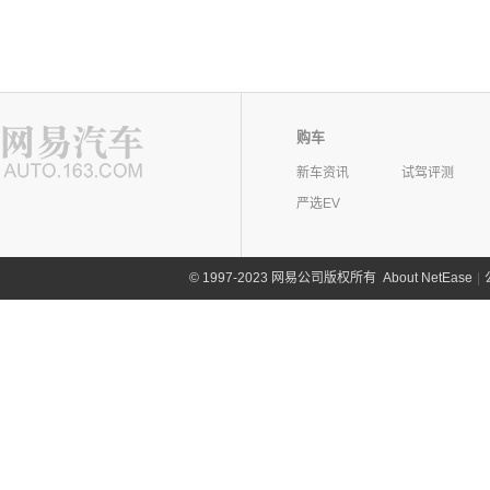
购车
新车资讯
试驾评测
严选EV
©
1997-2023 网易公司版权所有
About NetEase
|