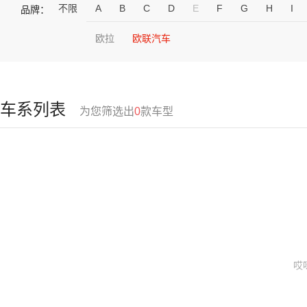
不限
A
B
C
D
E
F
G
H
I
品牌：
欧拉
欧联汽车
车系列表
为您筛选出
0
款车型
哎