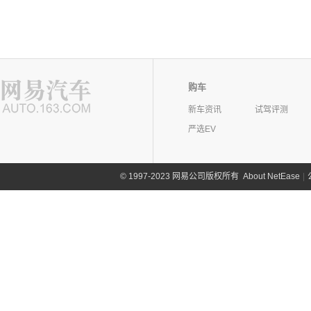
购车
新车资讯
试驾评测
严选EV
©
1997-2023 网易公司版权所有
About NetEase
|