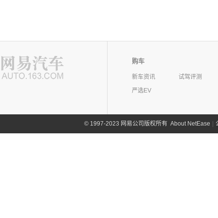
购车
新车资讯
试驾评测
严选EV
©
1997-2023 网易公司版权所有
About NetEase
|