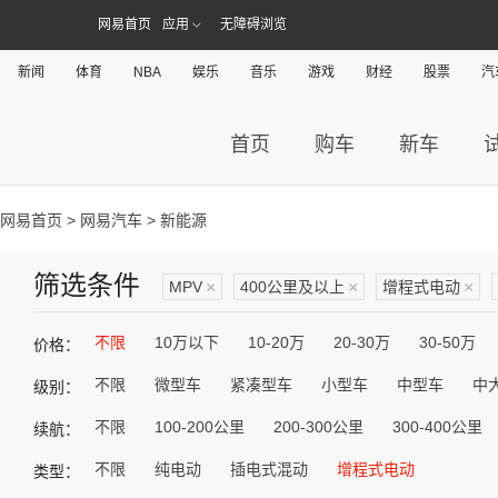
网易首页
应用
无障碍浏览
新闻
体育
NBA
娱乐
音乐
游戏
财经
股票
汽
首页
购车
新车
网易首页
>
网易汽车
> 新能源
筛选条件
MPV
×
400公里及以上
×
增程式电动
×
不限
10万以下
10-20万
20-30万
30-50万
价格：
不限
微型车
紧凑型车
小型车
中型车
中
级别：
不限
100-200公里
200-300公里
300-400公里
续航：
不限
纯电动
插电式混动
增程式电动
类型：