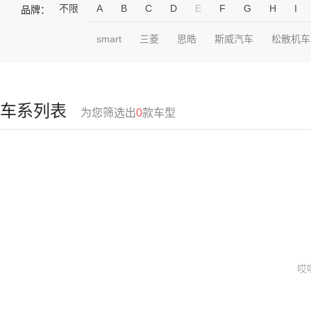
不限
A
B
C
D
E
F
G
H
I
品牌：
smart
三菱
思皓
斯威汽车
松散机车
车系列表
为您筛选出
0
款车型
哎