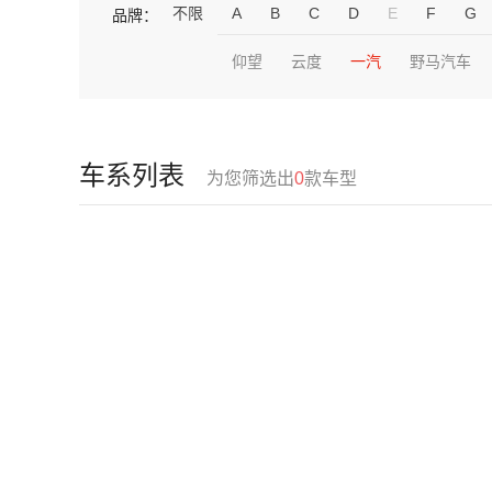
不限
A
B
C
D
E
F
G
品牌：
仰望
云度
一汽
野马汽车
车系列表
为您筛选出
0
款车型