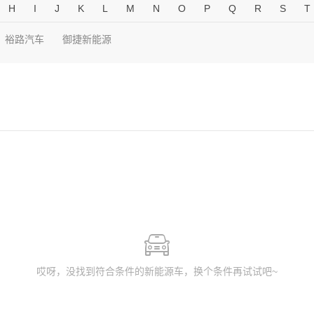
H
I
J
K
L
M
N
O
P
Q
R
S
T
裕路汽车
御捷新能源
哎呀，没找到符合条件的新能源车，换个条件再试试吧~