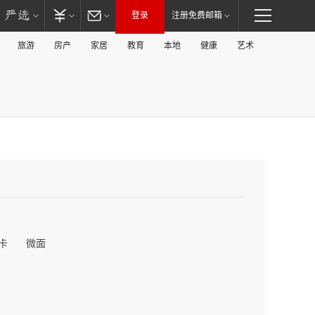
登录
注册免费邮箱
旅游
房产
家居
教育
本地
健康
艺术
卡
微面