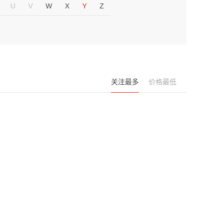
U
V
W
X
Y
Z
关注最多
价格最低