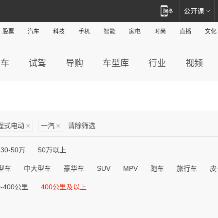
股票
汽车
科技
手机
智能
家电
时尚
直播
文化
新车
试驾
导购
车型库
行业
视频
程式电动
×
一汽
×
清除筛选
30-50万
50万以上
型车
中大型车
豪华车
SUV
MPV
跑车
旅行车
皮
0-400公里
400公里及以上