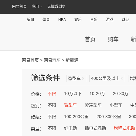
网易首页
应用
无障碍浏览
新闻
体育
NBA
娱乐
音乐
游戏
财经
首页
购车
网易首页
>
网易汽车
> 新能源
筛选条件
微型车
×
400公里及以上
×
增
不限
10万以下
10-20万
20-30万
价格：
不限
微型车
紧凑型车
小型车
中
级别：
不限
100-200公里
200-300公里
30
续航：
不限
纯电动
插电式混动
增程式电动
类型：