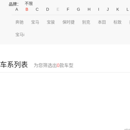
不限
品牌：
A
B
C
D
E
F
G
H
I
J
K
L
奔驰
宝马
宝骏
保时捷
别克
本田
标致
宝马i
车系列表
为您筛选出
0
款车型