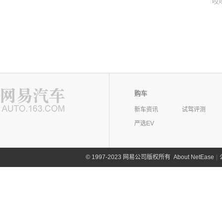
哎
购车
新车资讯
试驾评测
严选EV
©
1997-2023 网易公司版权所有
About NetEase
|