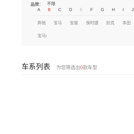
不限
品牌：
A
B
C
D
E
F
G
H
I
J
奔驰
宝马
宝骏
保时捷
别克
本田
宝马i
车系列表
为您筛选出
0
款车型