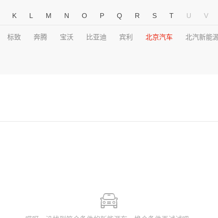
K
L
M
N
O
P
Q
R
S
T
U
V
标致
奔腾
宝沃
比亚迪
宾利
北京汽车
北汽新能