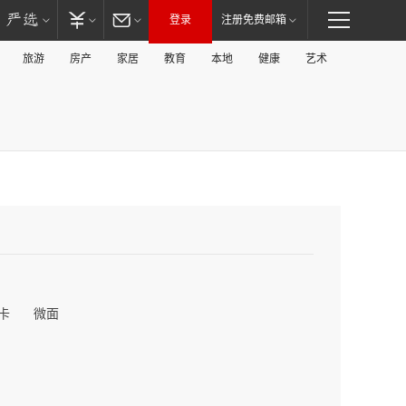
登录
注册免费邮箱
旅游
房产
家居
教育
本地
健康
艺术
卡
微面