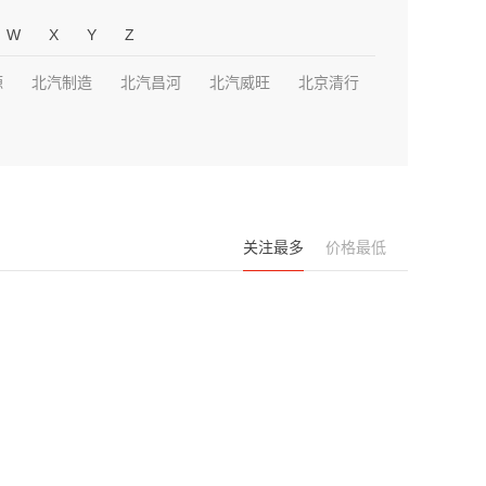
W
X
Y
Z
源
北汽制造
北汽昌河
北汽威旺
北京清行
关注最多
价格最低