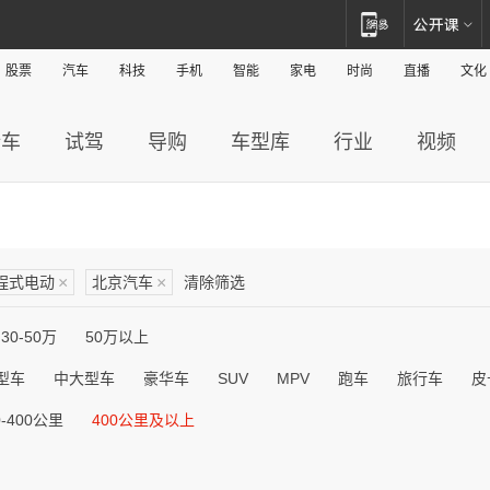
股票
汽车
科技
手机
智能
家电
时尚
直播
文化
新车
试驾
导购
车型库
行业
视频
程式电动
×
北京汽车
×
清除筛选
30-50万
50万以上
型车
中大型车
豪华车
SUV
MPV
跑车
旅行车
皮
0-400公里
400公里及以上