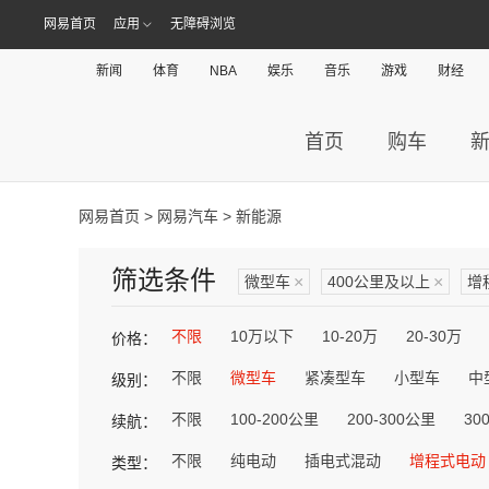
网易首页
应用
无障碍浏览
新闻
体育
NBA
娱乐
音乐
游戏
财经
首页
购车
网易首页
>
网易汽车
> 新能源
筛选条件
微型车
×
400公里及以上
×
增
不限
10万以下
10-20万
20-30万
价格：
不限
微型车
紧凑型车
小型车
中
级别：
不限
100-200公里
200-300公里
30
续航：
不限
纯电动
插电式混动
增程式电动
类型：