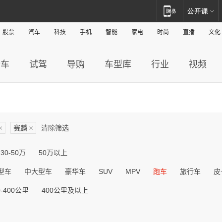
股票
汽车
科技
手机
智能
家电
时尚
直播
文化
新车
试驾
导购
车型库
行业
视频
×
赛麟
×
清除筛选
30-50万
50万以上
型车
中大型车
豪华车
SUV
MPV
跑车
旅行车
皮
0-400公里
400公里及以上