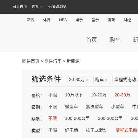
网易首页
应用
无障碍浏览
新闻
体育
NBA
娱乐
音乐
游戏
财经
首页
购车
网易首页
>
网易汽车
> 新能源
筛选条件
20-30万
×
跑车
×
增程式电动
不限
10万以下
10-20万
20-30万
价格：
不限
微型车
紧凑型车
小型车
中
级别：
不限
100-200公里
200-300公里
30
续航：
不限
纯电动
插电式混动
增程式电动
类型：