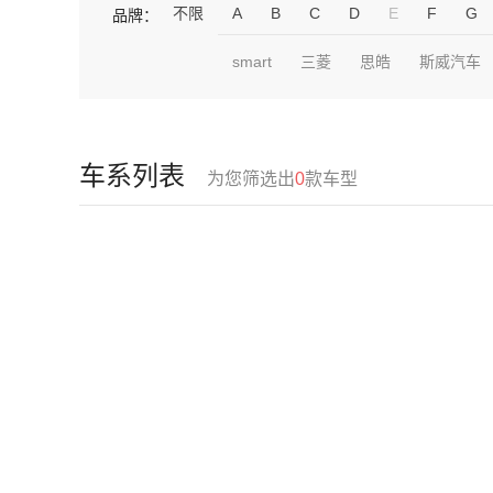
不限
A
B
C
D
E
F
G
品牌：
smart
三菱
思皓
斯威汽车
车系列表
为您筛选出
0
款车型