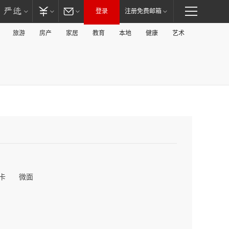
登录
注册免费邮箱
旅游
房产
家居
教育
本地
健康
艺术
卡
微面