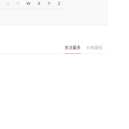
U
V
W
X
Y
Z
关注最多
价格最低