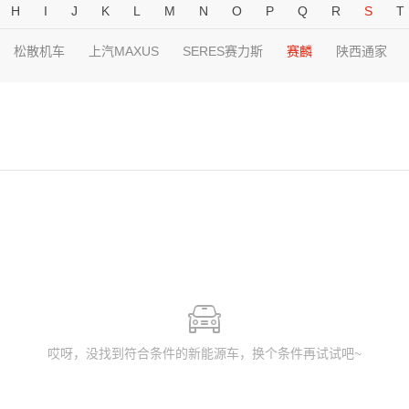
H
I
J
K
L
M
N
O
P
Q
R
S
T
松散机车
上汽MAXUS
SERES赛力斯
赛麟
陕西通家
哎呀，没找到符合条件的新能源车，换个条件再试试吧~