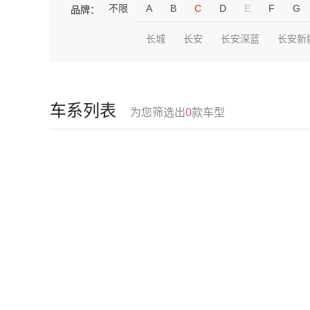
不限
A
B
C
D
E
F
G
品牌：
长城
长安
长安深蓝
长安新
车系列表
为您筛选出
0
款车型