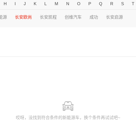
H
I
J
K
L
M
N
O
P
Q
R
S
T
能源
长安欧尚
长安凯程
创维汽车
成功
长安启源
哎呀，没找到符合条件的新能源车，换个条件再试试吧~