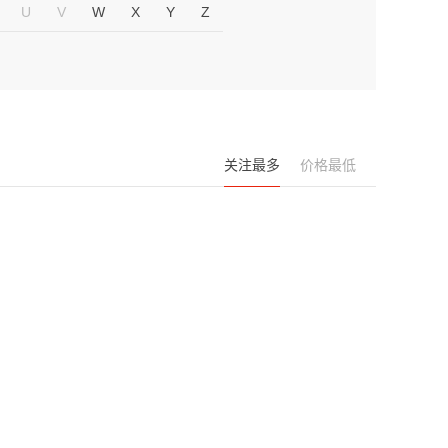
U
V
W
X
Y
Z
关注最多
价格最低