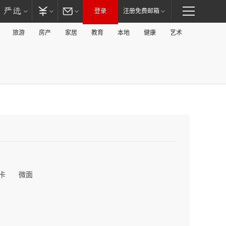
登录
注册免费邮箱
旅游
房产
家居
教育
本地
健康
艺术
卡
微面