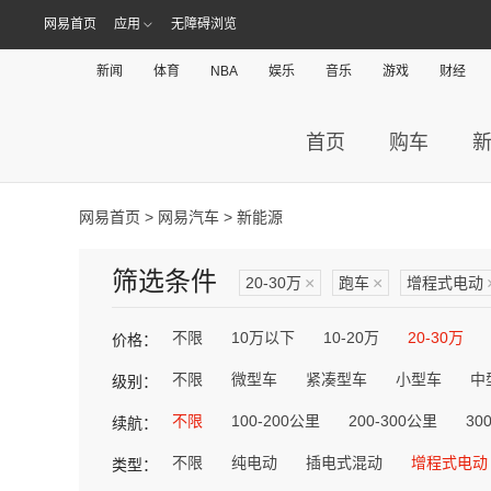
网易首页
应用
无障碍浏览
新闻
体育
NBA
娱乐
音乐
游戏
财经
首页
购车
网易首页
>
网易汽车
> 新能源
筛选条件
20-30万
×
跑车
×
增程式电动
不限
10万以下
10-20万
20-30万
价格：
不限
微型车
紧凑型车
小型车
中
级别：
不限
100-200公里
200-300公里
30
续航：
不限
纯电动
插电式混动
增程式电动
类型：