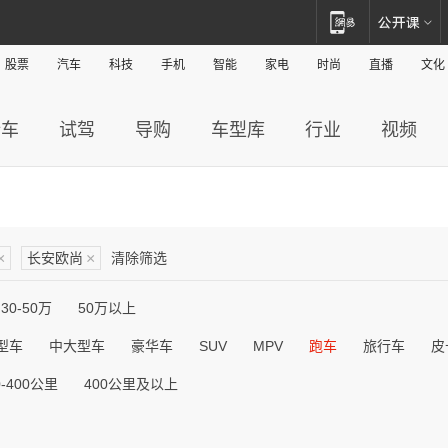
股票
汽车
科技
手机
智能
家电
时尚
直播
文化
新车
试驾
导购
车型库
行业
视频
×
长安欧尚
×
清除筛选
30-50万
50万以上
型车
中大型车
豪华车
SUV
MPV
跑车
旅行车
皮
0-400公里
400公里及以上