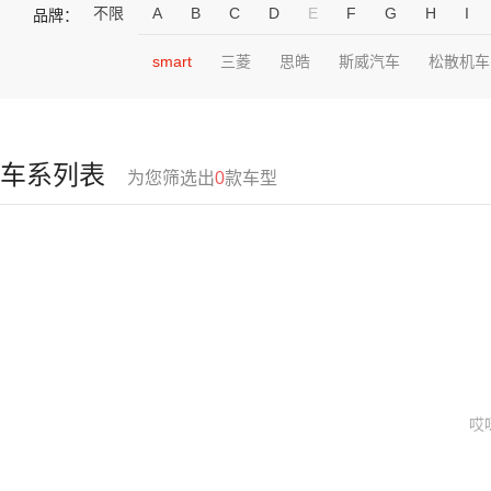
不限
A
B
C
D
E
F
G
H
I
品牌：
smart
三菱
思皓
斯威汽车
松散机车
车系列表
为您筛选出
0
款车型
哎