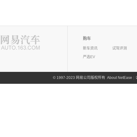
购车
新车资讯
试驾评测
严选EV
©
1997-2023 网易公司版权所有
About NetEase
|