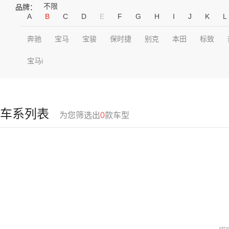
不限
品牌：
A
B
C
D
E
F
G
H
I
J
K
L
奔驰
宝马
宝骏
保时捷
别克
本田
标致
宝马i
车系列表
为您筛选出
0
款车型