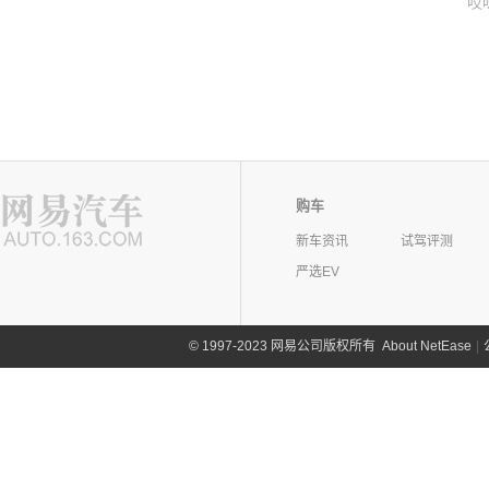
哎
购车
新车资讯
试驾评测
严选EV
©
1997-2023 网易公司版权所有
About NetEase
|