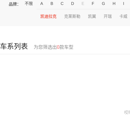
不限
A
B
C
D
E
F
G
H
I
品牌：
凯迪拉克
克莱斯勒
凯翼
开瑞
卡威
车系列表
为您筛选出
0
款车型
哎