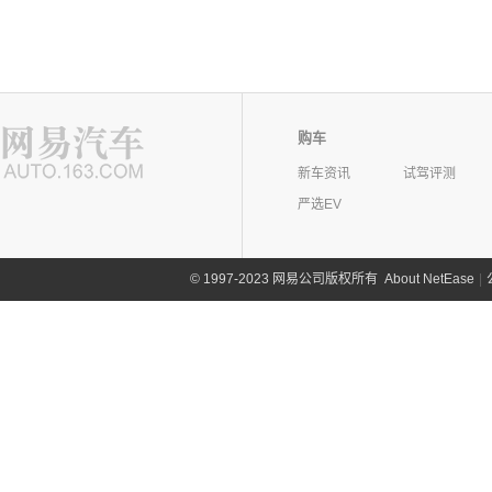
购车
新车资讯
试驾评测
严选EV
©
1997-2023 网易公司版权所有
About NetEase
|