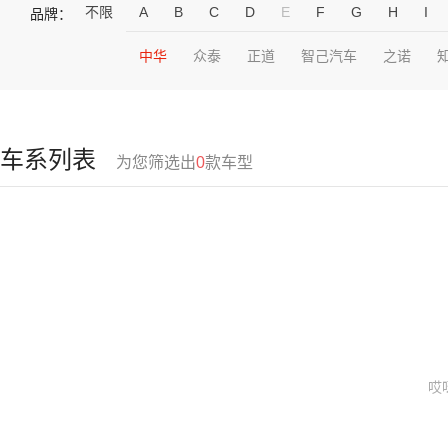
不限
A
B
C
D
E
F
G
H
I
品牌：
中华
众泰
正道
智己汽车
之诺
车系列表
为您筛选出
0
款车型
哎