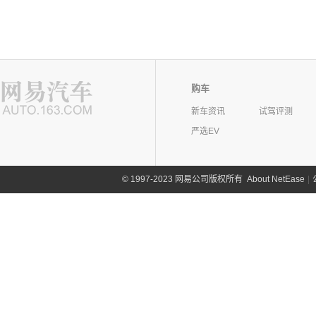
购车
新车资讯
试驾评测
严选EV
©
1997-2023 网易公司版权所有
About NetEase
|