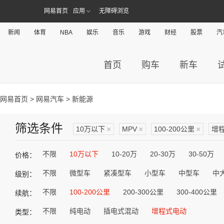
网易首页
应用
无障碍浏览
新闻
体育
NBA
娱乐
音乐
游戏
财经
股票
汽
首页
购车
新车
网易首页
>
网易汽车
> 新能源
筛选条件
10万以下
×
MPV
×
100-200公里
×
增
不限
10万以下
10-20万
20-30万
30-50万
价格：
不限
微型车
紧凑型车
小型车
中型车
中
级别：
不限
100-200公里
200-300公里
300-400公里
续航：
不限
纯电动
插电式混动
增程式电动
类型：