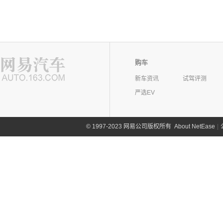
购车
新车资讯
试驾评测
严选EV
©
1997-2023 网易公司版权所有
About NetEase
|