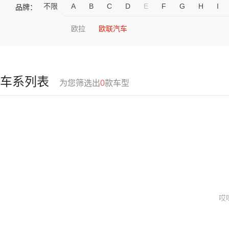
不限
A
B
C
D
E
F
G
H
I
品牌：
欧拉
欧联汽车
车系列表
为您筛选出
0
款车型
哎