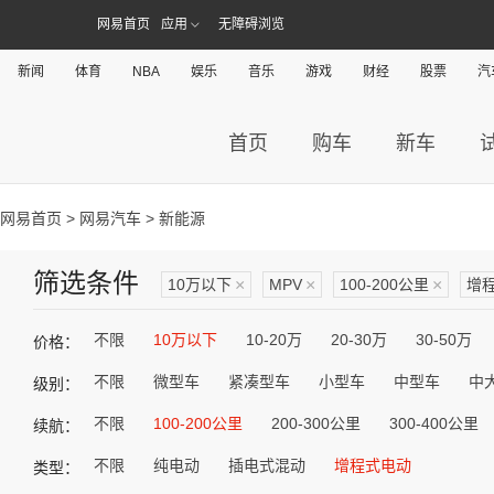
网易首页
应用
无障碍浏览
新闻
体育
NBA
娱乐
音乐
游戏
财经
股票
汽
首页
购车
新车
网易首页
>
网易汽车
> 新能源
筛选条件
10万以下
×
MPV
×
100-200公里
×
增
不限
10万以下
10-20万
20-30万
30-50万
价格：
不限
微型车
紧凑型车
小型车
中型车
中
级别：
不限
100-200公里
200-300公里
300-400公里
续航：
不限
纯电动
插电式混动
增程式电动
类型：