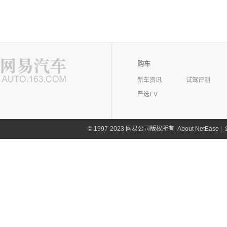
购车
新车资讯
试驾评测
严选EV
©
1997-2023 网易公司版权所有
About NetEase
|