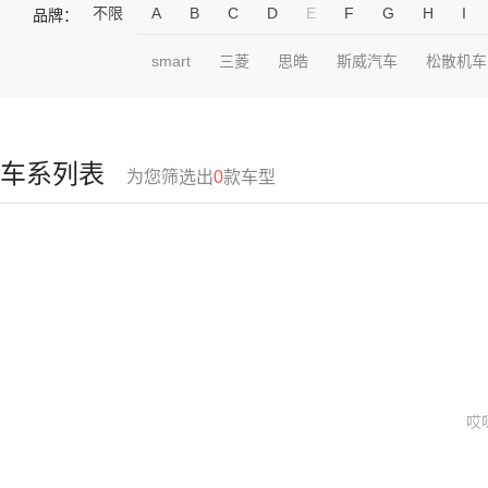
不限
A
B
C
D
E
F
G
H
I
品牌：
smart
三菱
思皓
斯威汽车
松散机车
车系列表
为您筛选出
0
款车型
哎