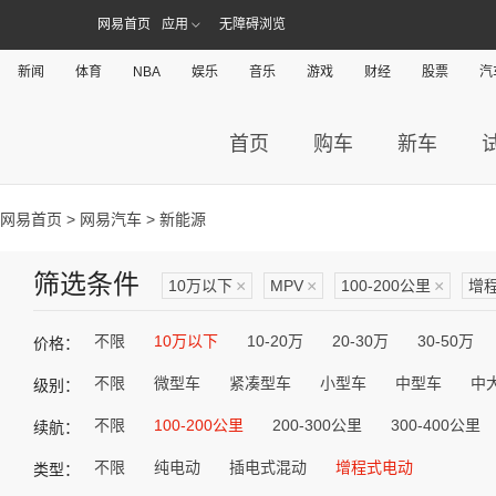
网易首页
应用
无障碍浏览
新闻
体育
NBA
娱乐
音乐
游戏
财经
股票
汽
首页
购车
新车
网易首页
>
网易汽车
> 新能源
筛选条件
10万以下
×
MPV
×
100-200公里
×
增
不限
10万以下
10-20万
20-30万
30-50万
价格：
不限
微型车
紧凑型车
小型车
中型车
中
级别：
不限
100-200公里
200-300公里
300-400公里
续航：
不限
纯电动
插电式混动
增程式电动
类型：