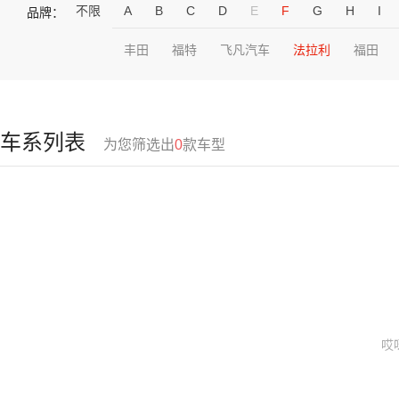
不限
A
B
C
D
E
F
G
H
I
品牌：
丰田
福特
飞凡汽车
法拉利
福田
车系列表
为您筛选出
0
款车型
哎