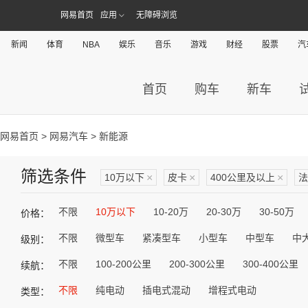
网易首页
应用
无障碍浏览
新闻
体育
NBA
娱乐
音乐
游戏
财经
股票
汽
首页
购车
新车
网易首页
>
网易汽车
> 新能源
筛选条件
10万以下
×
皮卡
×
400公里及以上
×
法
不限
10万以下
10-20万
20-30万
30-50万
价格：
不限
微型车
紧凑型车
小型车
中型车
中
级别：
不限
100-200公里
200-300公里
300-400公里
续航：
不限
纯电动
插电式混动
增程式电动
类型：