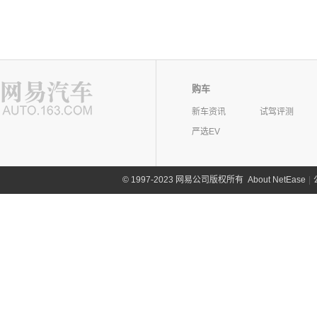
购车
新车资讯
试驾评测
严选EV
©
1997-2023 网易公司版权所有
About NetEase
|