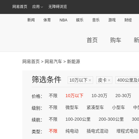
网易首页
应用
无障碍浏览
新闻
体育
NBA
娱乐
音乐
游戏
财经
首页
购车
网易首页
>
网易汽车
> 新能源
筛选条件
10万以下
×
皮卡
×
400公里
不限
10万以下
10-20万
20-30万
价格：
不限
微型车
紧凑型车
小型车
中
级别：
不限
100-200公里
200-300公里
30
续航：
不限
纯电动
插电式混动
增程式电动
类型：