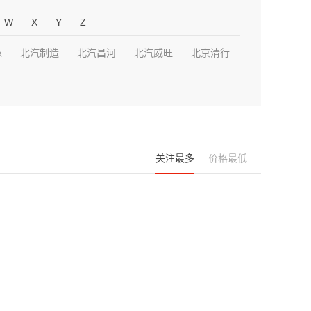
W
X
Y
Z
源
北汽制造
北汽昌河
北汽威旺
北京清行
关注最多
价格最低