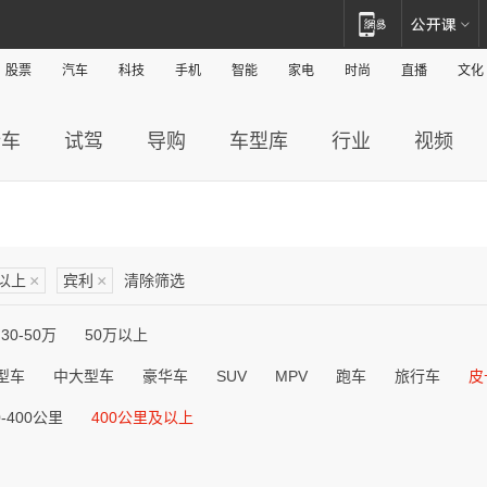
股票
汽车
科技
手机
智能
家电
时尚
直播
文化
新车
试驾
导购
车型库
行业
视频
及以上
×
宾利
×
清除筛选
30-50万
50万以上
型车
中大型车
豪华车
SUV
MPV
跑车
旅行车
皮
0-400公里
400公里及以上