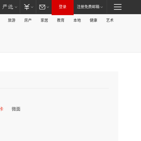
登录
注册免费邮箱
旅游
房产
家居
教育
本地
健康
艺术
卡
微面