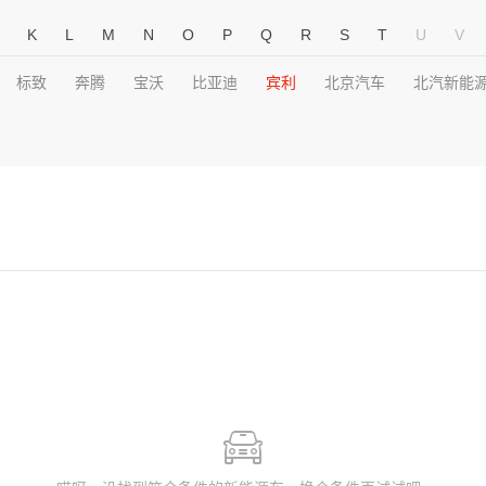
K
L
M
N
O
P
Q
R
S
T
U
V
标致
奔腾
宝沃
比亚迪
宾利
北京汽车
北汽新能