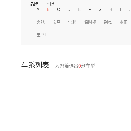
不限
品牌：
A
B
C
D
E
F
G
H
I
J
奔驰
宝马
宝骏
保时捷
别克
本田
宝马i
车系列表
为您筛选出
0
款车型