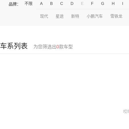
不限
A
B
C
D
E
F
G
H
I
品牌：
现代
星途
新特
小鹏汽车
雪铁龙
车系列表
为您筛选出
0
款车型
哎