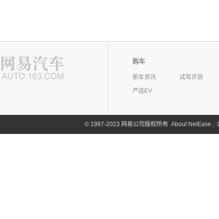
购车
新车资讯
试驾评测
严选EV
©
1997-2023 网易公司版权所有
About NetEase
|