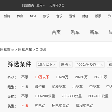
网易首页
应用
无障碍浏览
新闻
体育
NBA
娱乐
音乐
游戏
财经
股票
汽
首页
购车
新车
网易首页
>
网易汽车
> 新能源
筛选条件
10万以下
×
皮卡
×
400公里及以上
×
鑫
不限
10万以下
10-20万
20-30万
30-50万
价格：
不限
微型车
紧凑型车
小型车
中型车
中
级别：
不限
100-200公里
200-300公里
300-400公里
续航：
不限
纯电动
插电式混动
增程式电动
类型：