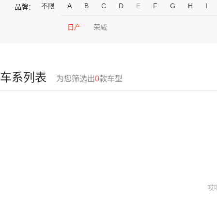
不限
A
B
C
D
E
F
G
H
I
品牌：
日产
荣威
车系列表
为您筛选出
0
款车型
哎