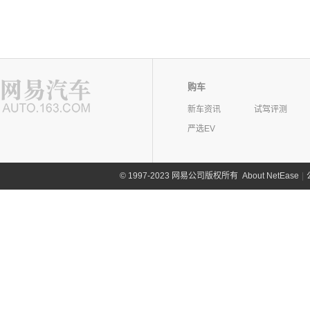
购车
新车资讯
试驾评测
严选EV
©
1997-2023 网易公司版权所有
About NetEase
|