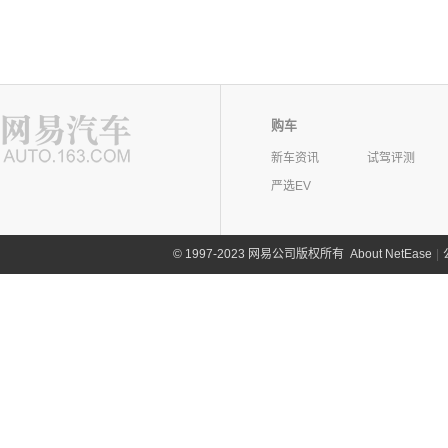
购车
新车资讯
试驾评测
严选EV
©
1997-2023 网易公司版权所有
About NetEase
|