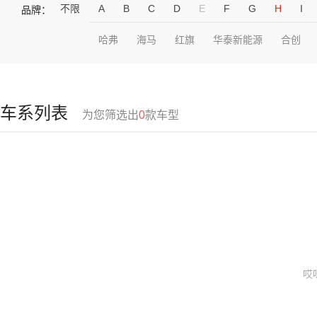
不限
A
B
C
D
E
F
G
H
I
品牌：
哈弗
海马
红旗
华泰新能源
合创
车系列表
为您筛选出
0
款车型
哎