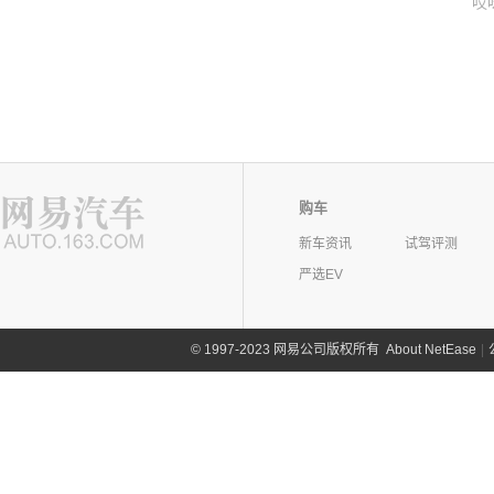
哎
购车
新车资讯
试驾评测
严选EV
©
1997-2023 网易公司版权所有
About NetEase
|