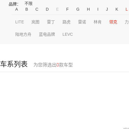
不限
品牌：
A
B
C
D
E
F
G
H
I
J
K
L
LITE
岚图
雷丁
路虎
雷诺
林肯
领克
力
陆地方舟
蓝电品牌
LEVC
车系列表
为您筛选出
0
款车型