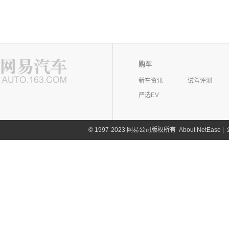
购车
新车资讯
试驾评测
严选EV
©
1997-2023 网易公司版权所有
About NetEase
|