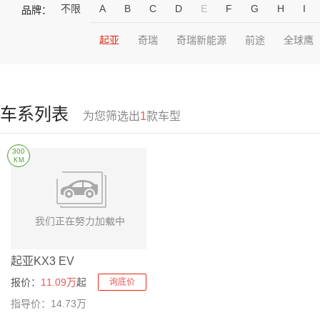
不限
A
B
C
D
E
F
G
H
I
品牌：
起亚
奇瑞
奇瑞新能源
前途
全球鹰
车系列表
为您筛选出
1
款车型
300
KM
起亚KX3 EV
报价：
11.09万
起
询底价
指导价：14.73万