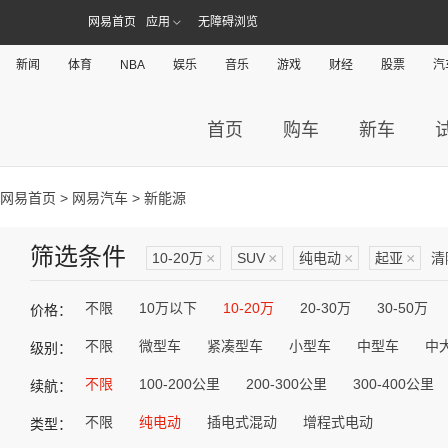
网易首页
应用
无障碍浏览
新闻
体育
NBA
娱乐
音乐
游戏
财经
股票
汽
首页
购车
新车
网易首页
>
网易汽车
> 新能源
筛选条件
10-20万
×
SUV
×
纯电动
×
起亚
×
清
不限
10万以下
10-20万
20-30万
30-50万
价格：
不限
微型车
紧凑型车
小型车
中型车
中
级别：
不限
100-200公里
200-300公里
300-400公里
续航：
不限
纯电动
插电式混动
增程式电动
类型：