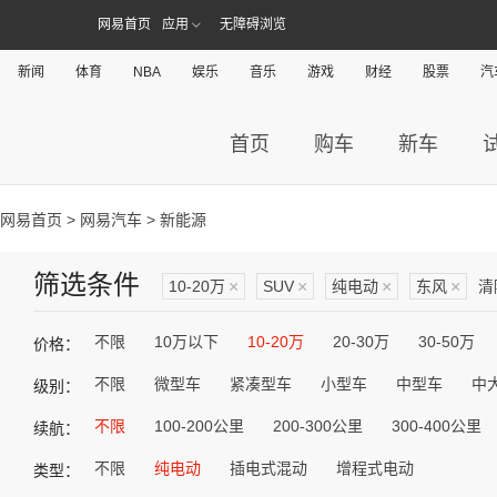
网易首页
应用
无障碍浏览
新闻
体育
NBA
娱乐
音乐
游戏
财经
股票
汽
首页
购车
新车
网易首页
>
网易汽车
> 新能源
筛选条件
10-20万
×
SUV
×
纯电动
×
东风
×
清
不限
10万以下
10-20万
20-30万
30-50万
价格：
不限
微型车
紧凑型车
小型车
中型车
中
级别：
不限
100-200公里
200-300公里
300-400公里
续航：
不限
纯电动
插电式混动
增程式电动
类型：