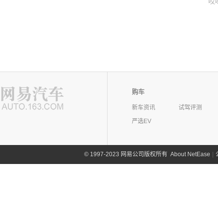
哎
购车
新车资讯
试驾评测
严选EV
©
1997-2023 网易公司版权所有
About NetEase
|