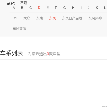
不限
品牌：
A
B
C
D
E
F
G
H
I
J
K
L
DS
大众
东南
东风
东风日产启辰
东风风神
东风奕派
车系列表
为您筛选出
0
款车型