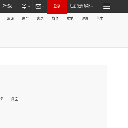
登录
注册免费邮箱
旅游
房产
家居
教育
本地
健康
艺术
卡
微面