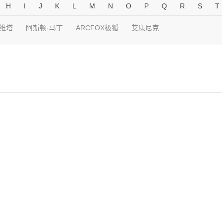
H
I
J
K
L
M
N
O
P
Q
R
S
T
维塔
阿斯顿·马丁
ARCFOX极狐
艾康尼克