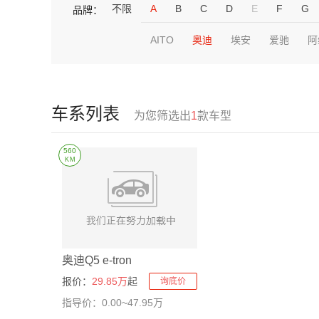
不限
A
B
C
D
E
F
G
品牌：
AITO
奥迪
埃安
爱驰
阿
车系列表
为您筛选出
1
款车型
560
KM
奥迪Q5 e-tron
报价：
29.85万
起
询底价
指导价：0.00~47.95万