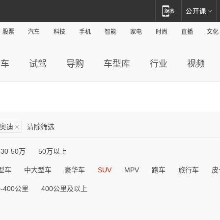
股票
汽车
科技
手机
智能
家电
时尚
直播
文化
新车
试驾
导购
车型库
行业
视频
奥迪
×
清除筛选
30-50万
50万以上
型车
中大型车
豪华车
SUV
MPV
跑车
旅行车
皮
0-400公里
400公里及以上