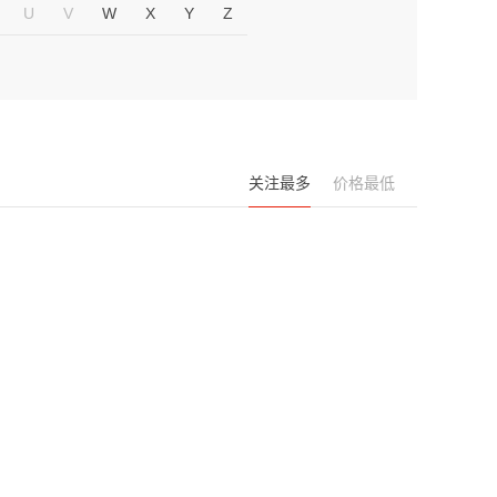
U
V
W
X
Y
Z
关注最多
价格最低