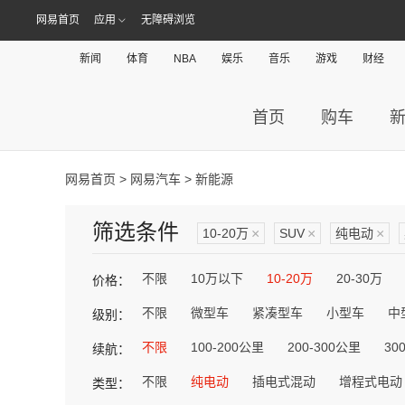
网易首页
应用
无障碍浏览
新闻
体育
NBA
娱乐
音乐
游戏
财经
首页
购车
网易首页
>
网易汽车
> 新能源
筛选条件
10-20万
×
SUV
×
纯电动
×
不限
10万以下
10-20万
20-30万
价格：
不限
微型车
紧凑型车
小型车
中
级别：
不限
100-200公里
200-300公里
30
续航：
不限
纯电动
插电式混动
增程式电动
类型：