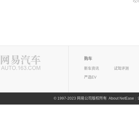
哎
购车
新车资讯
试驾评测
严选EV
©
1997-2023 网易公司版权所有
About NetEase
|