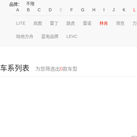
不限
品牌：
A
B
C
D
E
F
G
H
I
J
K
L
LITE
岚图
雷丁
路虎
雷诺
林肯
领克
力
陆地方舟
蓝电品牌
LEVC
车系列表
为您筛选出
0
款车型