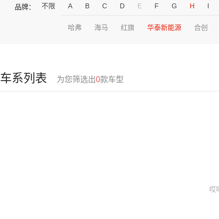
不限
A
B
C
D
E
F
G
H
I
品牌：
哈弗
海马
红旗
华泰新能源
合创
车系列表
为您筛选出
0
款车型
哎