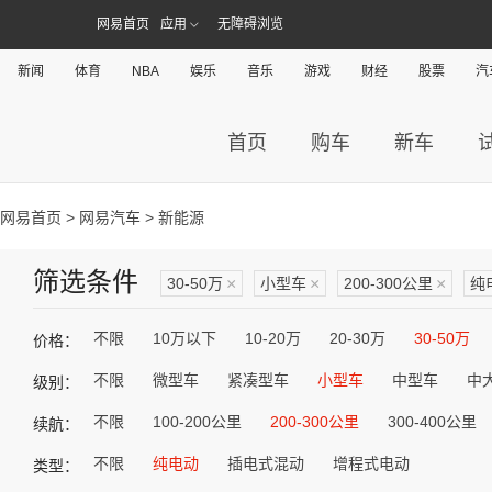
网易首页
应用
无障碍浏览
新闻
体育
NBA
娱乐
音乐
游戏
财经
股票
汽
首页
购车
新车
网易首页
>
网易汽车
> 新能源
筛选条件
30-50万
×
小型车
×
200-300公里
×
纯
不限
10万以下
10-20万
20-30万
30-50万
价格：
不限
微型车
紧凑型车
小型车
中型车
中
级别：
不限
100-200公里
200-300公里
300-400公里
续航：
不限
纯电动
插电式混动
增程式电动
类型：