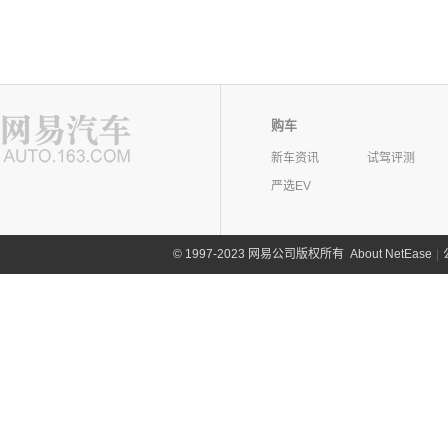
购车
新车资讯
试驾评测
严选EV
©
1997-2023 网易公司版权所有
About NetEase
|