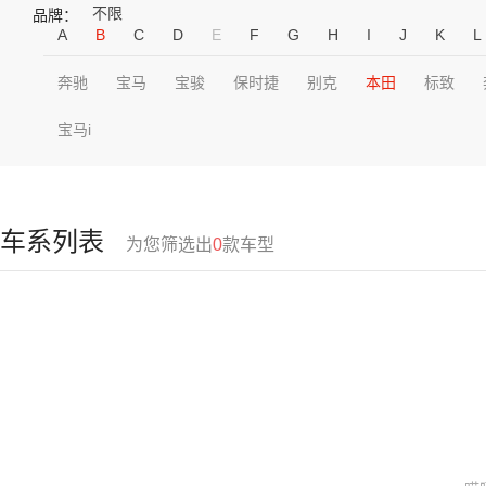
不限
品牌：
A
B
C
D
E
F
G
H
I
J
K
L
奔驰
宝马
宝骏
保时捷
别克
本田
标致
宝马i
车系列表
为您筛选出
0
款车型