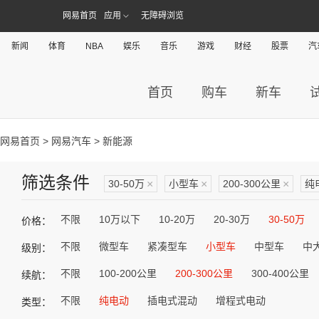
网易首页
应用
无障碍浏览
新闻
体育
NBA
娱乐
音乐
游戏
财经
股票
汽
首页
购车
新车
网易首页
>
网易汽车
> 新能源
筛选条件
30-50万
×
小型车
×
200-300公里
×
纯
不限
10万以下
10-20万
20-30万
30-50万
价格：
不限
微型车
紧凑型车
小型车
中型车
中
级别：
不限
100-200公里
200-300公里
300-400公里
续航：
不限
纯电动
插电式混动
增程式电动
类型：