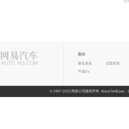
哎
购车
新车资讯
试驾评测
严选EV
©
1997-2023 网易公司版权所有
About NetEase
|