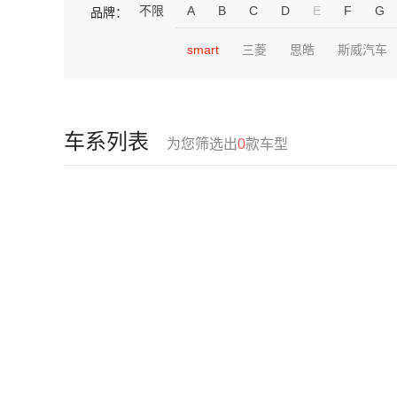
不限
A
B
C
D
E
F
G
品牌：
smart
三菱
思皓
斯威汽车
车系列表
为您筛选出
0
款车型