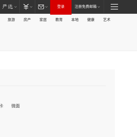
登录
注册免费邮箱
旅游
房产
家居
教育
本地
健康
艺术
卡
微面