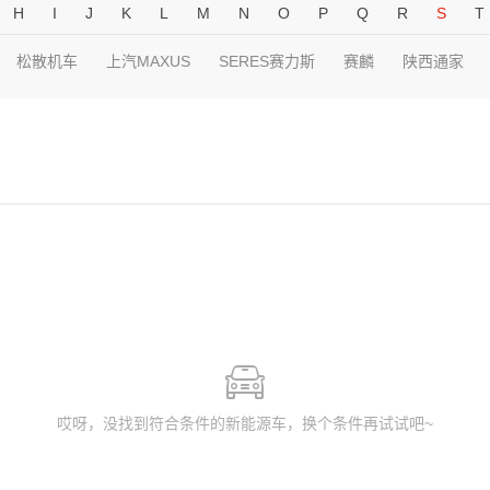
H
I
J
K
L
M
N
O
P
Q
R
S
T
松散机车
上汽MAXUS
SERES赛力斯
赛麟
陕西通家
哎呀，没找到符合条件的新能源车，换个条件再试试吧~