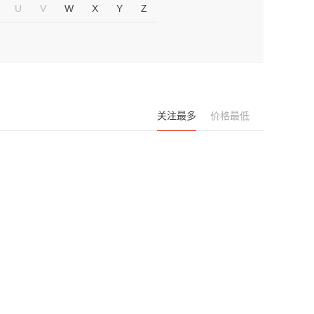
U
V
W
X
Y
Z
关注最多
价格最低