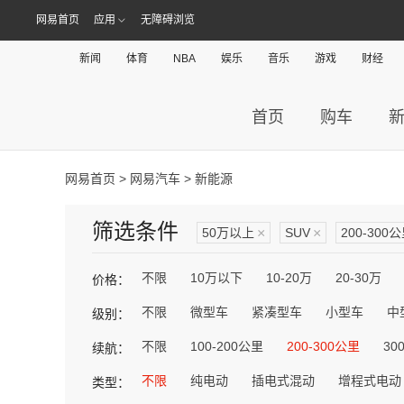
网易首页
应用
无障碍浏览
新闻
体育
NBA
娱乐
音乐
游戏
财经
首页
购车
网易首页
>
网易汽车
> 新能源
筛选条件
50万以上
×
SUV
×
200-300
不限
10万以下
10-20万
20-30万
价格：
不限
微型车
紧凑型车
小型车
中
级别：
不限
100-200公里
200-300公里
30
续航：
不限
纯电动
插电式混动
增程式电动
类型：