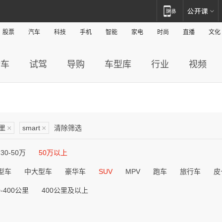
股票
汽车
科技
手机
智能
家电
时尚
直播
文化
新车
试驾
导购
车型库
行业
视频
公里
×
smart
×
清除筛选
30-50万
50万以上
型车
中大型车
豪华车
SUV
MPV
跑车
旅行车
皮
0-400公里
400公里及以上