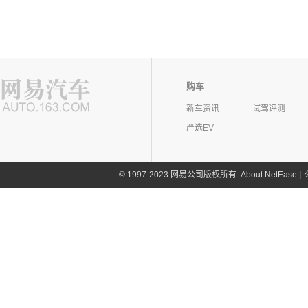
购车
新车资讯
试驾评测
严选EV
©
1997-2023 网易公司版权所有
About NetEase
|