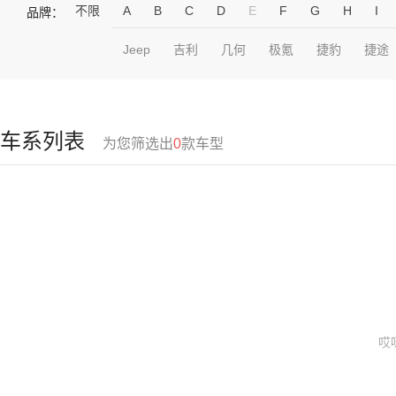
不限
A
B
C
D
E
F
G
H
I
品牌：
Jeep
吉利
几何
极氪
捷豹
捷途
车系列表
为您筛选出
0
款车型
哎