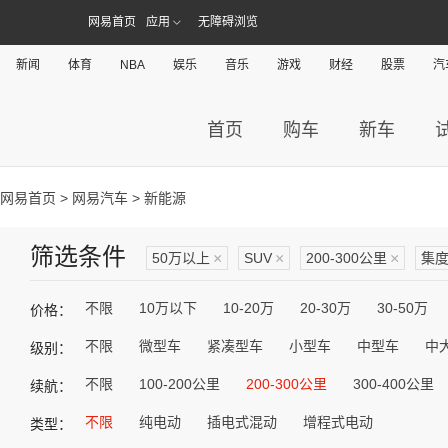
网易首页
应用
无障碍浏览
新闻
体育
NBA
娱乐
音乐
游戏
财经
股票
汽
首页
购车
新车
网易首页
>
网易汽车
> 新能源
筛选条件
50万以上
×
SUV
×
200-300公里
×
集
不限
10万以下
10-20万
20-30万
30-50万
价格：
不限
微型车
紧凑型车
小型车
中型车
中
级别：
不限
100-200公里
200-300公里
300-400公里
续航：
不限
纯电动
插电式混动
增程式电动
类型：