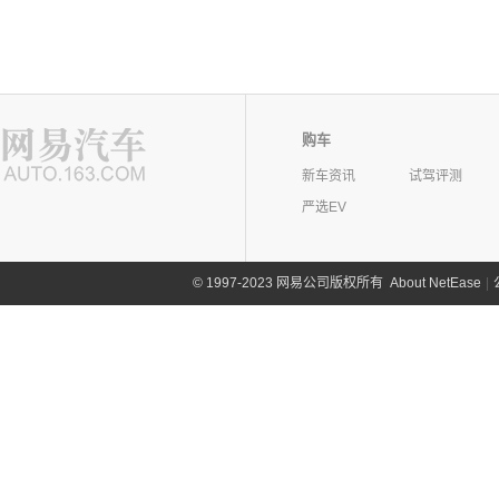
购车
新车资讯
试驾评测
严选EV
©
1997-2023 网易公司版权所有
About NetEase
|