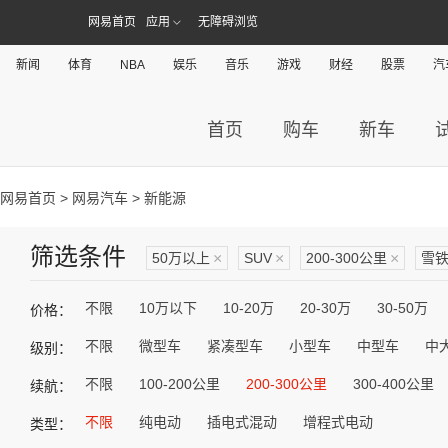
网易首页
应用
无障碍浏览
新闻
体育
NBA
娱乐
音乐
游戏
财经
股票
汽
首页
购车
新车
网易首页
>
网易汽车
> 新能源
筛选条件
50万以上
×
SUV
×
200-300公里
×
雪
不限
10万以下
10-20万
20-30万
30-50万
价格：
不限
微型车
紧凑型车
小型车
中型车
中
级别：
不限
100-200公里
200-300公里
300-400公里
续航：
不限
纯电动
插电式混动
增程式电动
类型：