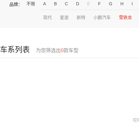
不限
A
B
C
D
E
F
G
H
I
品牌：
现代
星途
新特
小鹏汽车
雪铁龙
车系列表
为您筛选出
0
款车型
哎