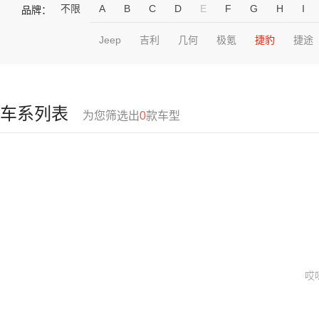
不限
A
B
C
D
E
F
G
H
I
品牌：
Jeep
吉利
几何
极氪
捷豹
捷途
车系列表
为您筛选出
0
款车型
哎