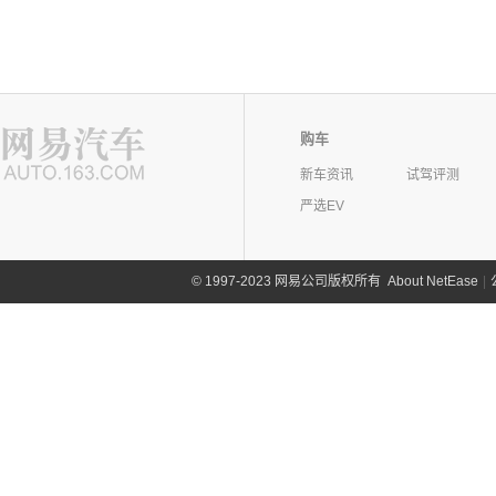
购车
新车资讯
试驾评测
严选EV
©
1997-2023 网易公司版权所有
About NetEase
|