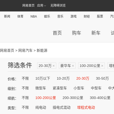
网易首页
应用
无障碍浏览
新闻
体育
NBA
娱乐
音乐
游戏
财经
股票
汽
首页
购车
新车
网易首页
>
网易汽车
> 新能源
筛选条件
20-30万
×
豪华车
×
100-200公里
×
增
不限
10万以下
10-20万
20-30万
30-50万
价格：
不限
微型车
紧凑型车
小型车
中型车
中
级别：
不限
100-200公里
200-300公里
300-400公里
续航：
不限
纯电动
插电式混动
增程式电动
类型：