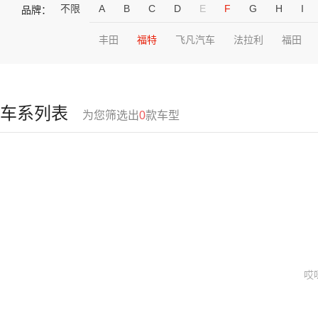
不限
A
B
C
D
E
F
G
H
I
品牌：
丰田
福特
飞凡汽车
法拉利
福田
车系列表
为您筛选出
0
款车型
哎