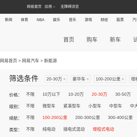
网易首页
应用
无障碍浏览
新闻
体育
NBA
娱乐
音乐
游戏
财经
股票
汽
首页
购车
新车
网易首页
>
网易汽车
> 新能源
筛选条件
20-30万
×
豪华车
×
100-200公里
×
增
不限
10万以下
10-20万
20-30万
30-50万
价格：
不限
微型车
紧凑型车
小型车
中型车
中
级别：
不限
100-200公里
200-300公里
300-400公里
续航：
不限
纯电动
插电式混动
增程式电动
类型：