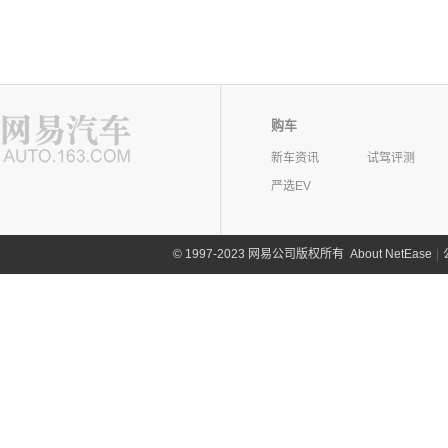
购车
新车资讯
试驾评测
严选EV
©
1997-2023 网易公司版权所有
About NetEase
|