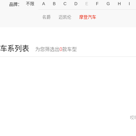
不限
A
B
C
D
E
F
G
H
I
品牌：
名爵
迈凯伦
摩登汽车
车系列表
为您筛选出
0
款车型
哎