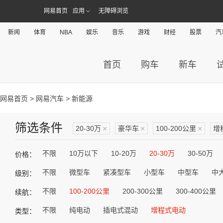
网易首页
应用
无障碍浏览
新闻
体育
NBA
娱乐
音乐
游戏
财经
股票
汽
首页
购车
新车
网易首页
>
网易汽车
> 新能源
筛选条件
20-30万
×
豪华车
×
100-200公里
×
增
不限
10万以下
10-20万
20-30万
30-50万
价格：
不限
微型车
紧凑型车
小型车
中型车
中
级别：
不限
100-200公里
200-300公里
300-400公里
续航：
不限
纯电动
插电式混动
增程式电动
类型：