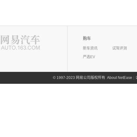
购车
新车资讯
试驾评测
严选EV
©
1997-2023 网易公司版权所有
About NetEase
|