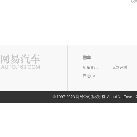
哎
购车
新车资讯
试驾评测
严选EV
©
1997-2023 网易公司版权所有
About NetEase
|