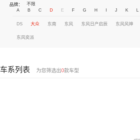
不限
品牌：
A
B
C
D
E
F
G
H
I
J
K
L
DS
大众
东南
东风
东风日产启辰
东风风神
东风奕派
车系列表
为您筛选出
0
款车型