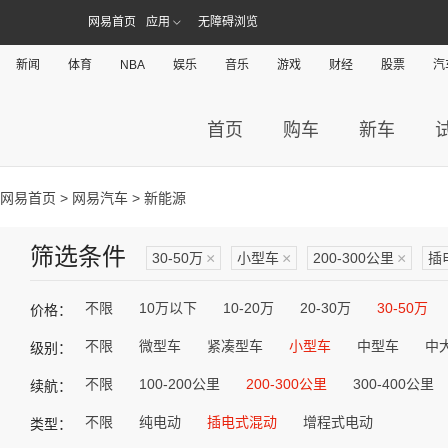
网易首页
应用
无障碍浏览
新闻
体育
NBA
娱乐
音乐
游戏
财经
股票
汽
首页
购车
新车
网易首页
>
网易汽车
> 新能源
筛选条件
30-50万
×
小型车
×
200-300公里
×
插
不限
10万以下
10-20万
20-30万
30-50万
价格：
不限
微型车
紧凑型车
小型车
中型车
中
级别：
不限
100-200公里
200-300公里
300-400公里
续航：
不限
纯电动
插电式混动
增程式电动
类型：