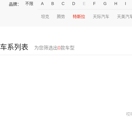
不限
A
B
C
D
E
F
G
H
I
品牌：
坦克
腾势
特斯拉
天际汽车
天美汽
车系列表
为您筛选出
0
款车型
哎