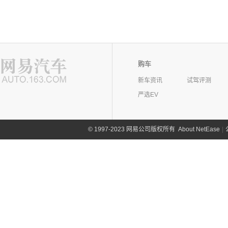
购车
新车资讯
试驾评测
严选EV
©
1997-2023 网易公司版权所有
About NetEase
|