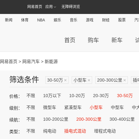
网易首页
应用
无障碍浏览
新闻
体育
NBA
娱乐
音乐
游戏
财经
股票
汽
首页
购车
新车
网易首页
>
网易汽车
> 新能源
筛选条件
30-50万
×
小型车
×
200-300公里
×
插
不限
10万以下
10-20万
20-30万
30-50万
价格：
不限
微型车
紧凑型车
小型车
中型车
中
级别：
不限
100-200公里
200-300公里
300-400公里
续航：
不限
纯电动
插电式混动
增程式电动
类型：