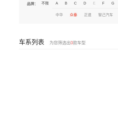
不限
A
B
C
D
E
F
G
品牌：
中华
众泰
正道
智己汽车
车系列表
为您筛选出
0
款车型