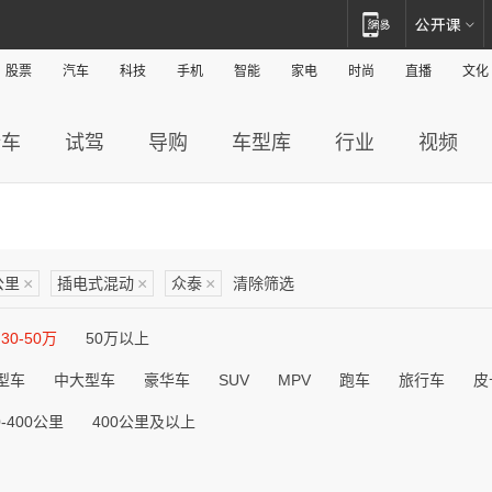
股票
汽车
科技
手机
智能
家电
时尚
直播
文化
新车
试驾
导购
车型库
行业
视频
公里
×
插电式混动
×
众泰
×
清除筛选
30-50万
50万以上
型车
中大型车
豪华车
SUV
MPV
跑车
旅行车
皮
0-400公里
400公里及以上