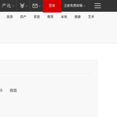
登录
注册免费邮箱
旅游
房产
家居
教育
本地
健康
艺术
卡
微面