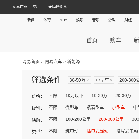
网易首页
应用
无障碍浏览
新闻
体育
NBA
娱乐
音乐
游戏
财经
首页
购车
网易首页
>
网易汽车
> 新能源
筛选条件
30-50万
×
小型车
×
200-300
不限
10万以下
10-20万
20-30万
价格：
不限
微型车
紧凑型车
小型车
中
级别：
不限
100-200公里
200-300公里
30
续航：
不限
纯电动
插电式混动
增程式电动
类型：