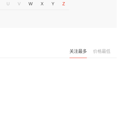
U
V
W
X
Y
Z
关注最多
价格最低