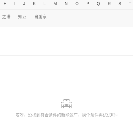
H
I
J
K
L
M
N
O
P
Q
R
S
T
之诺
知豆
自游家
哎呀，没找到符合条件的新能源车，换个条件再试试吧~