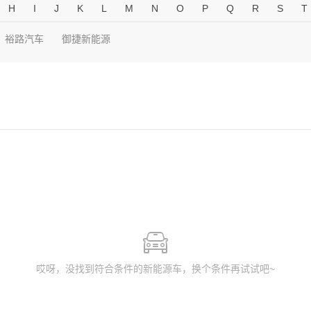
H
I
J
K
L
M
N
O
P
Q
R
S
T
裕路汽车
御捷新能源
哎呀，没找到符合条件的新能源车，换个条件再试试吧~