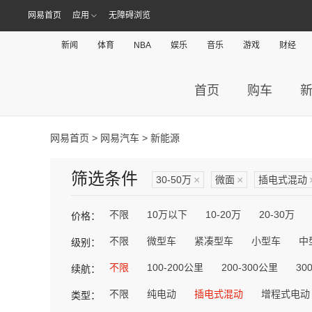
网易首页
应用
无障碍浏览
新闻
体育
NBA
娱乐
音乐
游戏
财经
首页
购车
网易首页
>
网易汽车
> 新能源
筛选条件
30-50万
×
微面
×
插电式混动
不限
10万以下
10-20万
20-30万
价格：
不限
微型车
紧凑型车
小型车
中
级别：
不限
100-200公里
200-300公里
30
续航：
不限
纯电动
插电式混动
增程式电动
类型：