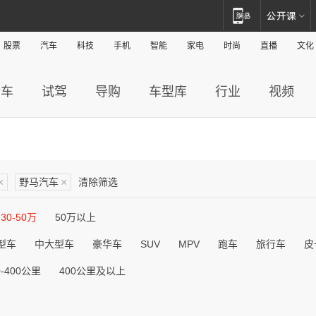
股票
汽车
科技
手机
智能
家电
时尚
直播
文化
新车
试驾
导购
车型库
行业
视频
×
野马汽车
×
清除筛选
30-50万
50万以上
型车
中大型车
豪华车
SUV
MPV
跑车
旅行车
皮
0-400公里
400公里及以上