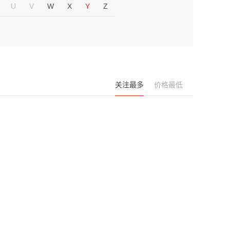
U
V
W
X
Y
Z
关注最多
价格最低