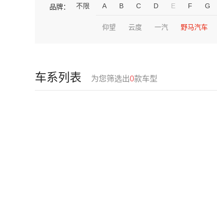
不限
A
B
C
D
E
F
G
品牌：
仰望
云度
一汽
野马汽车
车系列表
为您筛选出
0
款车型