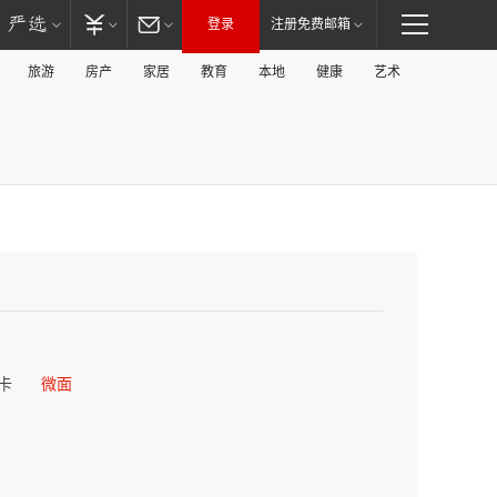
登录
注册免费邮箱
旅游
房产
家居
教育
本地
健康
艺术
卡
微面